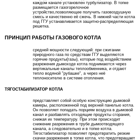
каждом канале установлен турбулизатор. В топке
размещается газогорелочное
устройство,позволяющее получить газовоздушную
смесь и качественно её сжечь. В нижней части котла
под ГГУ устанавливается защитно-распределяющая
решетка.
ПРИНЦИП РАБОТЫ ГАЗОВОГО КОТЛА
средней мощности следующий: при сжигании
природного газа по средствам ГГУ выделяются
горячие продукты(газы), которые под воздействием
разрежения дымоходе котла поднимаются через
вертикальные каналы теплообменника, и отдают
тепло водяной "рубашке", а через неё
теплоносителю в системе отопления.
ТЯГОСТАБИЛИЗАТОР КОТЛА
представляет собой особую конструкцию дымовой
камеры, расположенной под верхней панелью котла.
Он позволяет попадать порциям воздуха в дымовой
канал и разбавлять отходящие продукты сгорания,
снижая их температуру. При этом происходит
снижение разрежения в трубе дымоотводящего
канала, а следовательно и в топке котла.
Тягостабилизатор позволяет предотвратить резкие
скачки разрежения в топке котла, что предотвращает