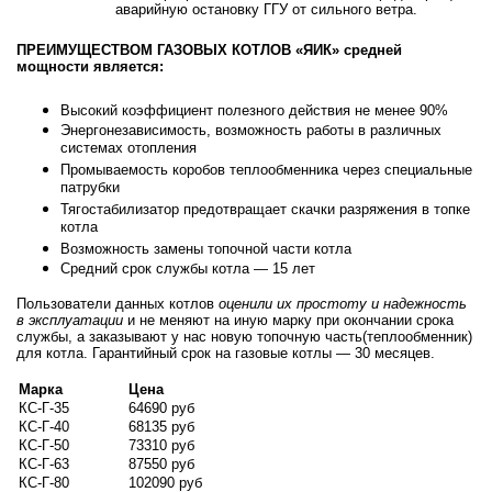
аварийную остановку ГГУ от сильного ветра.
ПРЕИМУЩЕСТВОМ ГАЗОВЫХ КОТЛОВ «ЯИК» средней
мощности является:
Высокий коэффициент полезного действия не менее 90%
Энергонезависимость, возможность работы в различных
системах отопления
Промываемость коробов теплообменника через специальные
патрубки
Тягостабилизатор предотвращает скачки разряжения в топке
котла
Возможность замены топочной части котла
Средний срок службы котла
—
15 лет
Пользователи данных котлов
оценили их простоту и надежность
в эксплуатации
и не меняют на иную марку при окончании срока
службы, а заказывают у нас новую топочную часть(теплообменник)
для котла. Гарантийный срок на газовые котлы
—
30 месяцев.
Марка
Цена
КС-Г-35
64690 руб
КС-Г-40
68135 руб
КС-Г-50
73310 руб
КС-Г-63
87550 руб
КС-Г-80
102090 руб