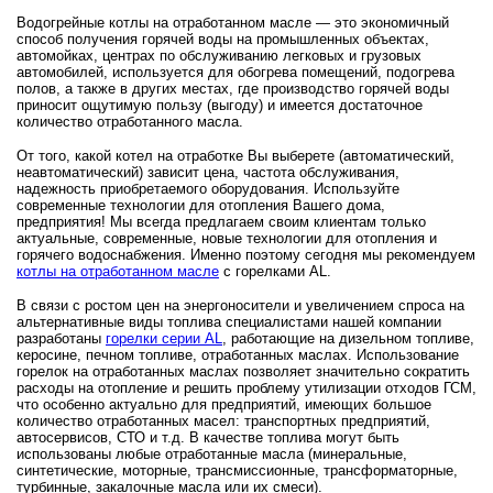
Водогрейные котлы на отработанном масле — это экономичный
способ получения горячей воды на промышленных объектах,
автомойках, центрах по обслуживанию легковых и грузовых
автомобилей, используется для обогрева помещений, подогрева
полов, а также в других местах, где производство горячей воды
приносит ощутимую пользу (выгоду) и имеется достаточное
количество отработанного масла.
От того, какой котел на отработке Вы выберете (автоматический,
неавтоматический) зависит цена, частота обслуживания,
надежность приобретаемого оборудования. Используйте
современные технологии для отопления Вашего дома,
предприятия! Мы всегда предлагаем своим клиентам только
актуальные, современные, новые технологии для отопления и
горячего водоснабжения. Именно поэтому сегодня мы рекомендуем
котлы на отработанном масле
с горелками AL.
В связи с ростом цен на энергоносители и увеличением спроса на
альтернативные виды топлива специалистами нашей компании
разработаны
горелки серии AL
, работающие на дизельном топливе,
керосине, печном топливе, отработанных маслах. Использование
горелок на отработанных маслах позволяет значительно сократить
расходы на отопление и решить проблему утилизации отходов ГСМ,
что особенно актуально для предприятий, имеющих большое
количество отработанных масел: транспортных предприятий,
автосервисов, СТО и т.д. В качестве топлива могут быть
использованы любые отработанные масла (минеральные,
синтетические, моторные, трансмиссионные, трансформаторные,
турбинные, закалочные масла или их смеси).