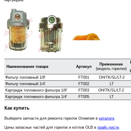
Применение
Наименование товара
Артикул
(модель горелки)
Фильтр топливный 1/8'
FT001
OH/TK/SL/LT-2
Фильтр топливный 1/4'
FT002
LT
Картридж топливного фильтра 1/8'
FT003
OH/TK/SL/LT-2
Картридж топливного фильтра 1/4'
FT005
LT
Как купить
Выберите запчасти для ремонта горелок Олимпия в
каталоге
.
Цены запасных частей для горелок и котлов OLB в
прайс-листе
.