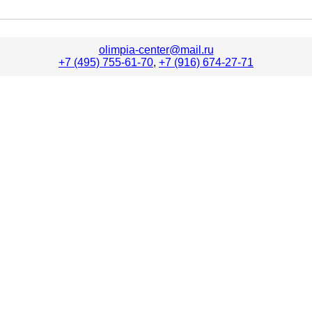
olimpia-center@mail.ru
+7 (495) 755-61-70
,
+7 (916) 674-27-71