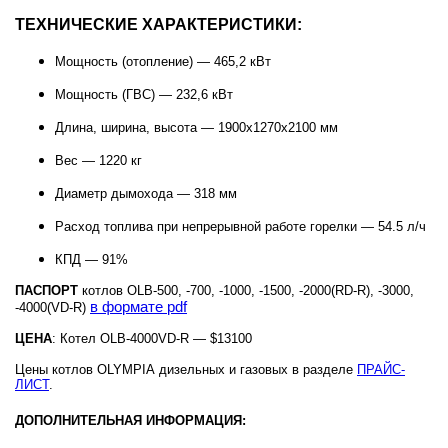
ТЕХНИЧЕСКИЕ ХАРАКТЕРИСТИКИ:
Мощность (отопление) — 465,2 кВт
Мощность (ГВС) — 232,6 кВт
Длина, ширина, высота — 1900х1270х2100 мм
Вес —
12
2
0
кг
Диаметр дымохода —
318
мм
Расход топлива при непрерывной работе горелки — 54.5 л/ч
КПД — 9
1
%
ПАСПОРТ
котлов
OLB-500, -700, -1000, -1500, -2000(RD-R), -3000,
в формате pdf
-4000(VD-R)
ЦЕНА
:
Котел OLB
-4000
VD
-
R
— $13100
Цены котлов
OLYMPIA
дизельных и газовых в разделе
ПРАЙС-
ЛИСТ
.
ДОПОЛНИТЕЛЬНАЯ ИНФОРМАЦИЯ: