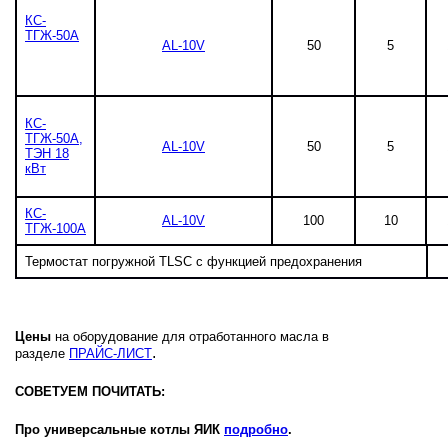
КС-
ТГЖ-50А
AL-10V
50
5
КС-
ТГЖ-50А,
AL-10V
50
5
ТЭН 18
кВт
КС-
AL-10V
100
10
ТГЖ-100А
Термостат погружной TLSC c функцией предохранения
Цены
на оборудование для отработанного масла в
.
разделе
ПРАЙС-ЛИСТ
СОВЕТУЕМ ПОЧИТАТЬ:
Про универсальные котлы ЯИК
подробно
.