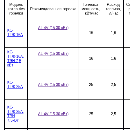
Модель
Тепловая
Расход
С
котла без
Рекомендованная горелка
мощность,
топлива,
горелки
кВт/час
л/час
AL-4V
(15-30 кВт)
КС-
16
1,6
ТГЖ-16А
КС-
AL-4V (15-30 кВт)
ТГЖ-16А,
16
1,6
ТЭН 7,5
кВт
КС-
AL-4V (15-30 кВт)
25
2,5
ТГЖ-25А
КС-
ТГЖ-25А,
AL-4V (15-30 кВт)
25
2,5
ТЭН
7,5кВт