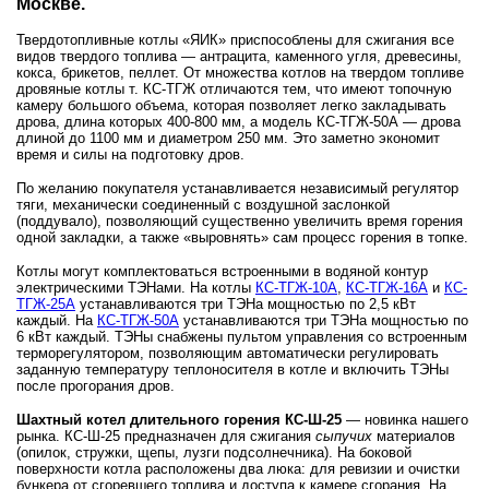
Москве.
Твердотопливные котлы «ЯИК» приспособлены для сжигания все
видов твердого топлива — антрацита, каменного угля, древесины,
кокса, брикетов, пеллет. От множества котлов на твердом топливе
дровяные котлы т. КС-ТГЖ отличаются тем, что имеют топочную
камеру большого объема, которая позволяет легко закладывать
дрова, длина которых 400-800 мм, а модель КС-ТГЖ-50А — дрова
длиной до 1100 мм и диаметром 250 мм. Это заметно экономит
время и силы на подготовку дров.
По желанию покупателя устанавливается независимый регулятор
тяги, механически соединенный с воздушной заслонкой
(поддувало), позволяющий существенно увеличить время горения
одной закладки, а также «выровнять» сам процесс горения в топке.
Котлы могут комплектоваться встроенными в водяной контур
электрическими ТЭНами. На котлы
КС-ТГЖ-10А
,
КС-ТГЖ-16А
и
КС-
ТГЖ-25А
устанавливаются три ТЭНа мощностью по 2,5 кВт
каждый. На
КС-ТГЖ-50А
устанавливаются три ТЭНа мощностью по
6 кВт каждый. ТЭНы снабжены пультом управления со встроенным
терморегулятором, позволяющим автоматически регулировать
заданную температуру теплоносителя в котле и включить ТЭНы
после прогорания дров.
Шахтный котел длительного горения КС-Ш-25
— новинка нашего
рынка. КС-Ш-25 предназначен для сжигания
сыпучих
материалов
(опилок, стружки, щепы, лузги подсолнечника). На боковой
поверхности котла расположены два люка: для ревизии и очистки
бункера от сгоревшего топлива и доступа к камере сгорания. На