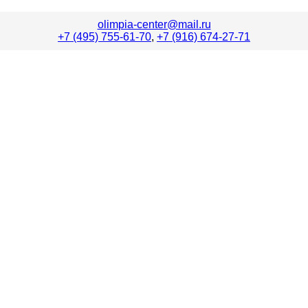
olimpia-center@mail.ru
+7 (495) 755-61-70
,
+7 (916) 674-27-71