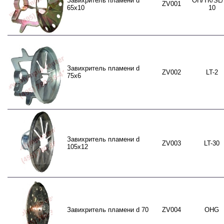
Завихритель пламени d
ОН/ТК/SL/
ZV001
65x10
10
Завихритель пламени d
ZV002
LT-2
75x6
Завихритель пламени d
ZV003
LT-30
105x12
Завихритель пламени d 70
ZV004
OHG